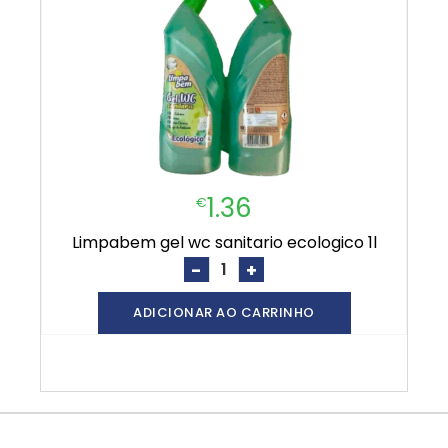
1.36
€
limpabem gel wc sanitario ecologico 1l
-
+
ADICIONAR AO CARRINHO