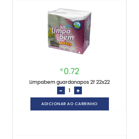
0.72
€
limpabem guardanapos 2f 22x22
-
+
ADICIONAR AO CARRINHO