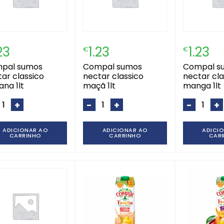
23
1.23
1.23
€
€
compal sumos
compal sumos
ar classico
nectar classico
nectar cla
na 1lt
maçã 1lt
manga 1lt
+
-
+
-
+
ADICIONAR AO
ADICIONAR AO
ADICI
CARRINHO
CARRINHO
CAR