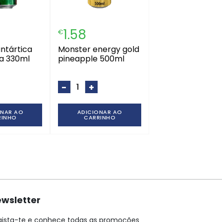
1.58
€
monster energy gold
ta 330ml
pineapple 500ml
-
+
ONAR AO
ADICIONAR AO
RINHO
CARRINHO
wsletter
gista-te e conhece todas as promoções