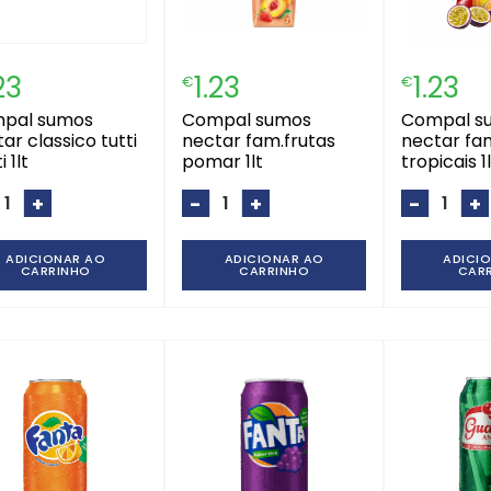
23
1.23
1.23
€
€
compal sumos
compal sumos
ar classico tutti
nectar fam.frutas
nectar fa
i 1lt
pomar 1lt
tropicais 1
+
-
+
-
+
ADICIONAR AO
ADICIONAR AO
ADICI
CARRINHO
CARRINHO
CAR