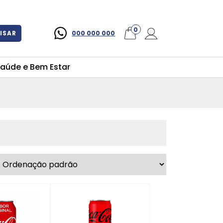
×
0
ISAR
000 000 000
aúde e Bem Estar