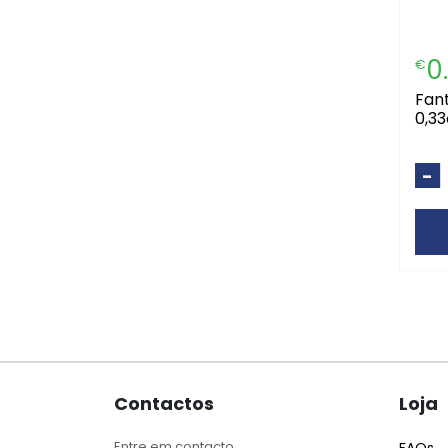
0
€
fanta laranja lata
0,33
-
Contactos
Loja
Entre em contacto