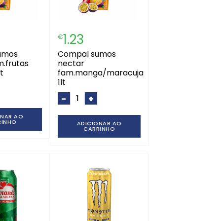
1.23
€
compal sumos
m.frutas
nectar
lt
fam.manga/maracuja
1lt
-
+
ONAR AO
RINHO
ADICIONAR AO
CARRINHO