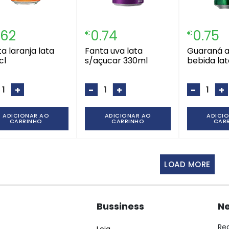
.62
0.74
0.75
€
€
fanta uva lata
guaraná antártica
cl
s/açucar 330ml
bebida la
+
-
+
-
+
ADICIONAR AO
ADICIONAR AO
ADICI
CARRINHO
CARRINHO
CAR
LOAD MORE
Bussiness
Ne
Re