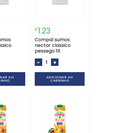
1.23
€
compal sumos
ssico
nectar classico
pessego 1lt
-
+
ONAR AO
ADICIONAR AO
RINHO
CARRINHO