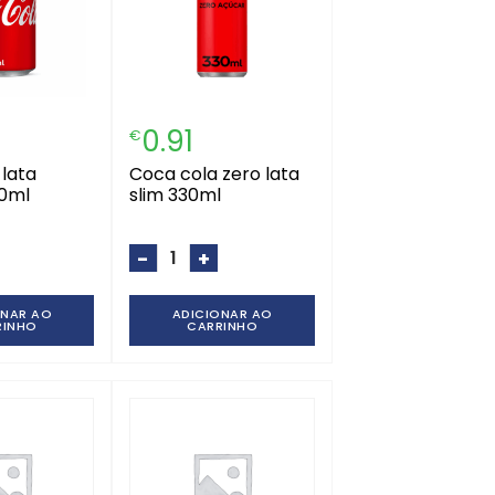
0.91
€
coca cola zero lata
30ml
slim 330ml
-
+
ONAR AO
ADICIONAR AO
RINHO
CARRINHO