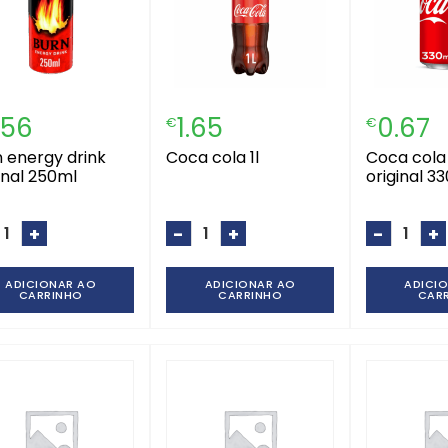
.56
1.65
0.67
€
€
coca cola 1l
coca cola lata
inal 250ml
original 3
+
-
+
-
+
ADICIONAR AO
ADICIONAR AO
ADICI
CARRINHO
CARRINHO
CAR