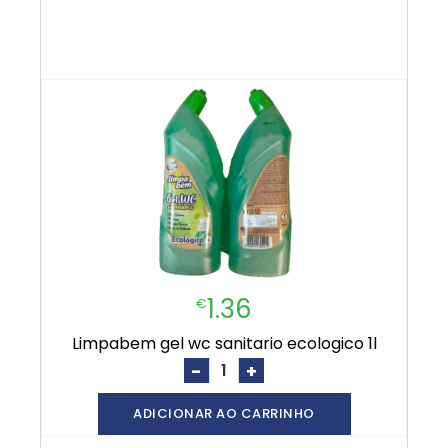
1.36
€
limpabem gel wc sanitario ecologico 1l
-
+
ADICIONAR AO CARRINHO