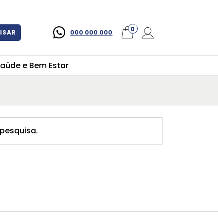
×
0
ISAR
000 000 000
aúde e Bem Estar
pesquisa.