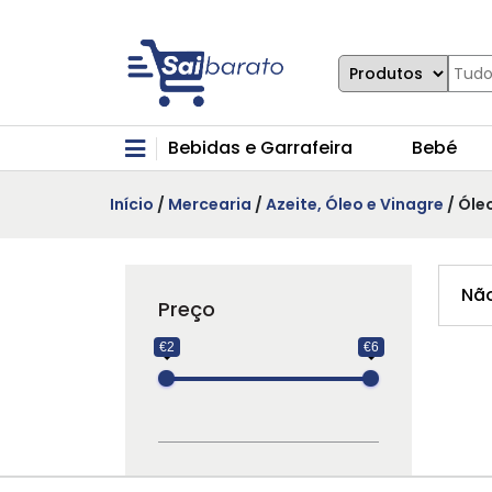
Bebidas e Garrafeira
Bebé
Início
/
Mercearia
/
Azeite, Óleo e Vinagre
/ Óle
Não
Preço
€2
€6