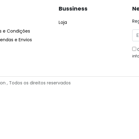
Bussiness
Ne
Re
Loja
 e Condições
ndas e Envios
inf
ion
, Todos os direitos reservados