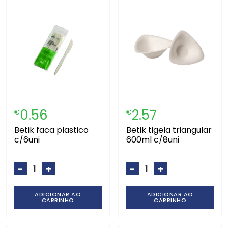
0.56
2.57
€
€
betik faca plastico
betik tigela triangular
c/6uni
600ml c/8uni
-
+
-
+
ADICIONAR AO
ADICIONAR AO
CARRINHO
CARRINHO