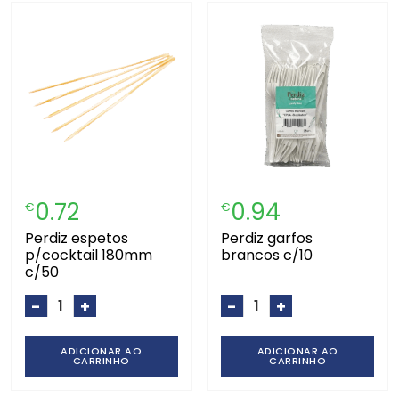
0.72
0.94
€
€
perdiz espetos
perdiz garfos
p/cocktail 180mm
brancos c/10
c/50
-
+
-
+
ADICIONAR AO
ADICIONAR AO
CARRINHO
CARRINHO