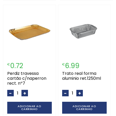
0.72
6.99
€
€
perdiz travessa
trato real forma
cartão c/naperron
aluminio ret.1250ml
rect. nº7
-
+
-
+
ADICIONAR AO
ADICIONAR AO
CARRINHO
CARRINHO