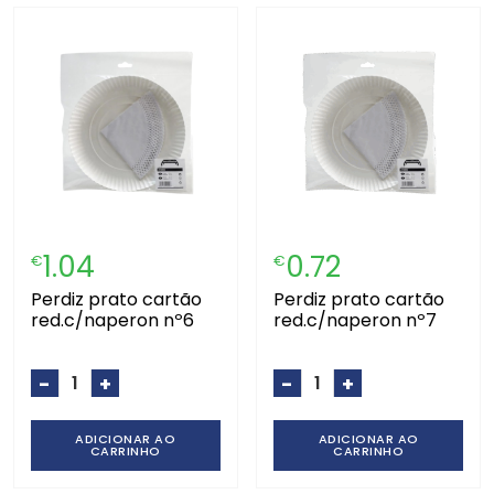
1.04
0.72
€
€
perdiz prato cartão
perdiz prato cartão
red.c/naperon nº6
red.c/naperon nº7
-
+
-
+
ADICIONAR AO
ADICIONAR AO
CARRINHO
CARRINHO