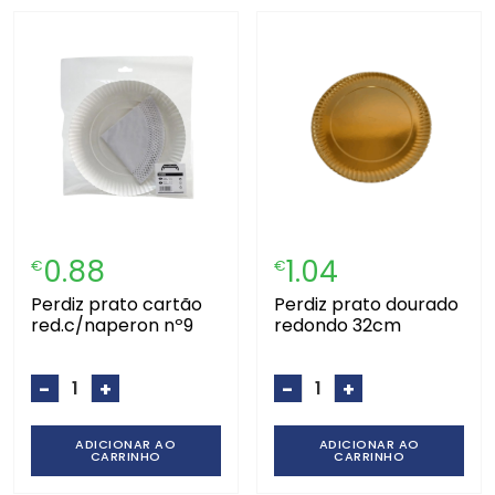
0.88
1.04
€
€
perdiz prato cartão
perdiz prato dourado
red.c/naperon nº9
redondo 32cm
-
+
-
+
ADICIONAR AO
ADICIONAR AO
CARRINHO
CARRINHO