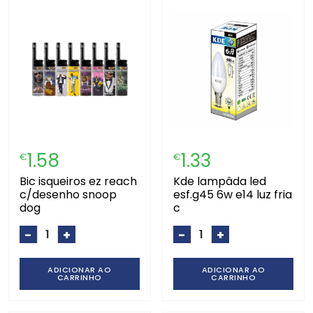
1.58
1.33
€
€
bic isqueiros ez reach
kde lampâda led
c/desenho snoop
esf.g45 6w e14 luz fria
dog
c
-
+
-
+
ADICIONAR AO
ADICIONAR AO
CARRINHO
CARRINHO