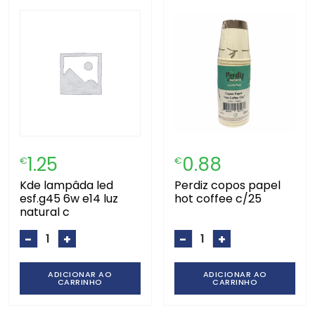
1.25
0.88
€
€
kde lampâda led
perdiz copos papel
esf.g45 6w e14 luz
hot coffee c/25
natural c
-
+
-
+
ADICIONAR AO
ADICIONAR AO
CARRINHO
CARRINHO