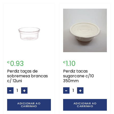
0.93
1.10
€
€
perdiz taças de
perdiz tacas
sobremesa brancas
sugarcane c/10
c/ 12uni
350mm
-
+
-
+
ADICIONAR AO
ADICIONAR AO
CARRINHO
CARRINHO