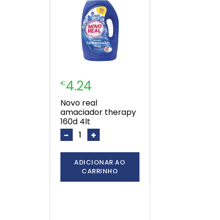
4.24
€
novo real
amaciador therapy
160d 4lt
-
+
ADICIONAR AO
CARRINHO