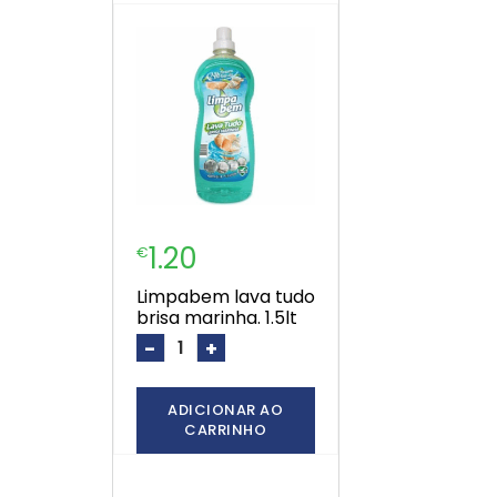
1.20
€
limpabem lava tudo
brisa marinha. 1.5lt
-
+
ADICIONAR AO
CARRINHO