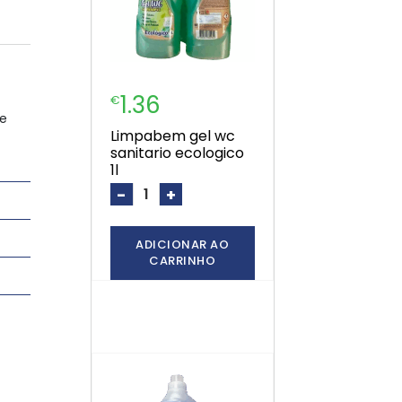
1.36
€
ue
limpabem gel wc
sanitario ecologico
1l
-
+
ADICIONAR AO
CARRINHO