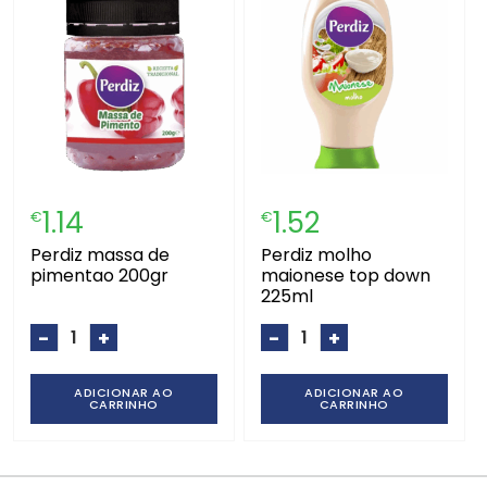
1.14
1.52
€
€
perdiz massa de
perdiz molho
pimentao 200gr
maionese top down
225ml
-
+
-
+
ADICIONAR AO
ADICIONAR AO
CARRINHO
CARRINHO