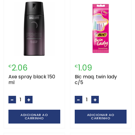
2.06
1.09
€
€
axe spray black 150
bic maq. twin lady
ml
c/5
-
+
-
+
ADICIONAR AO
ADICIONAR AO
CARRINHO
CARRINHO