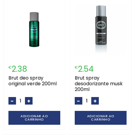
2.38
2.54
€
€
brut deo spray
brut spray
original verde 200ml
desodorizante musk
200ml
-
+
-
+
ADICIONAR AO
ADICIONAR AO
CARRINHO
CARRINHO