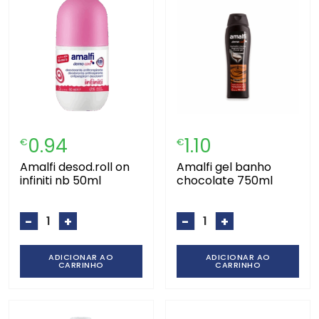
0.94
1.10
€
€
amalfi desod.roll on
amalfi gel banho
infiniti nb 50ml
chocolate 750ml
-
+
-
+
ADICIONAR AO
ADICIONAR AO
CARRINHO
CARRINHO