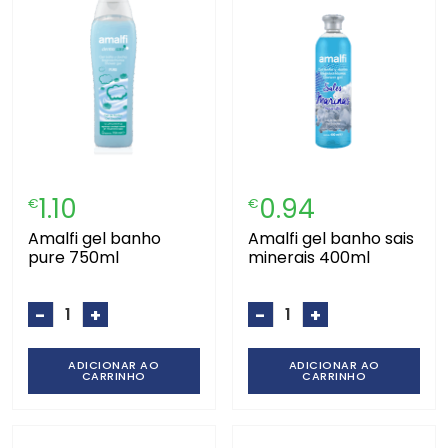
1.10
0.94
€
€
amalfi gel banho
amalfi gel banho sais
pure 750ml
minerais 400ml
-
+
-
+
ADICIONAR AO
ADICIONAR AO
CARRINHO
CARRINHO