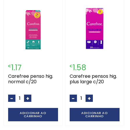
1.17
1.58
€
€
carefree penso hig.
carefree pensos hig.
normal c/20
plus large c/20
-
+
-
+
ADICIONAR AO
ADICIONAR AO
CARRINHO
CARRINHO