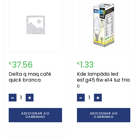
37.56
1.33
€
€
delta q maq café
kde lampâda led
quick branca
esf.g45 6w e14 luz fria
c
-
+
-
+
ADICIONAR AO
ADICIONAR AO
CARRINHO
CARRINHO