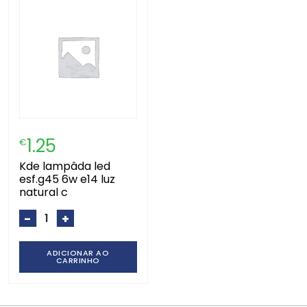
1.25
€
kde lampâda led
esf.g45 6w e14 luz
natural c
-
+
ADICIONAR AO
CARRINHO