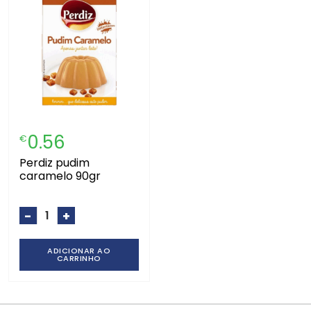
0.56
€
perdiz pudim
caramelo 90gr
-
+
ADICIONAR AO
CARRINHO