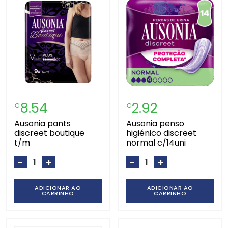
8.54
2.92
€
€
ausonia pants
ausonia penso
discreet boutique
higiénico discreet
t/m
normal c/14uni
-
+
-
+
ADICIONAR AO
ADICIONAR AO
CARRINHO
CARRINHO