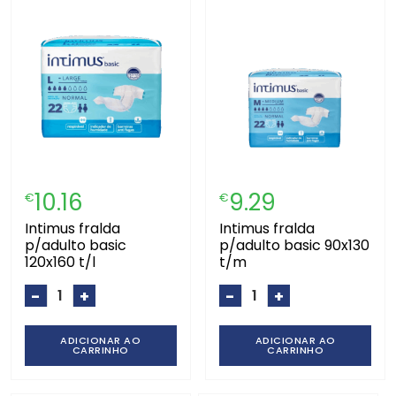
10.16
9.29
€
€
intimus fralda
intimus fralda
p/adulto basic
p/adulto basic 90x130
120x160 t/l
t/m
-
+
-
+
ADICIONAR AO
ADICIONAR AO
CARRINHO
CARRINHO