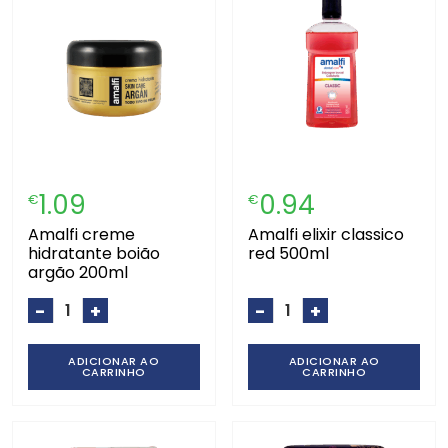
1.09
0.94
€
€
amalfi creme
amalfi elixir classico
hidratante boião
red 500ml
argão 200ml
-
+
-
+
ADICIONAR AO
ADICIONAR AO
CARRINHO
CARRINHO