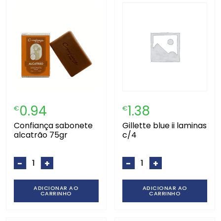
0.94
1.38
€
€
confiança sabonete
gillette blue ii laminas
alcatrão 75gr
c/4
-
+
-
+
ADICIONAR AO
ADICIONAR AO
CARRINHO
CARRINHO