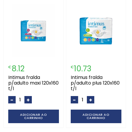
8.12
10.73
€
€
intimus fralda
intimus fralda
p/adulto maxi 120x160
p/adulto plus 120x160
t/l
t/l
-
+
-
+
ADICIONAR AO
ADICIONAR AO
CARRINHO
CARRINHO