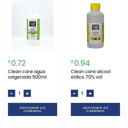
0.72
0.94
€
€
clean care agua
clean care alcool
oxigenada 500ml
etilico 70% vol
-
+
-
+
ADICIONAR AO
ADICIONAR AO
CARRINHO
CARRINHO