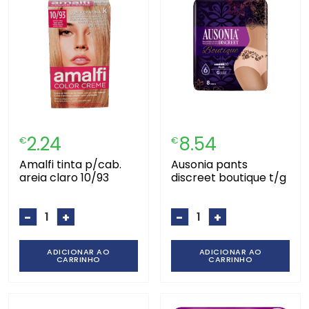
2.24
8.54
€
€
amalfi tinta p/cab.
ausonia pants
areia claro 10/93
discreet boutique t/g
-
+
-
+
ADICIONAR AO
ADICIONAR AO
CARRINHO
CARRINHO