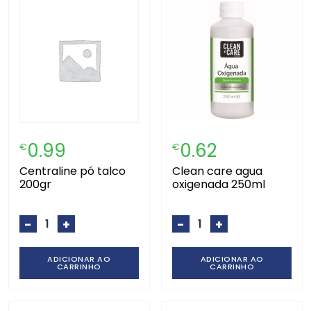
0.99
0.62
€
€
centraline pó talco
clean care agua
200gr
oxigenada 250ml
-
+
-
+
ADICIONAR AO
ADICIONAR AO
CARRINHO
CARRINHO