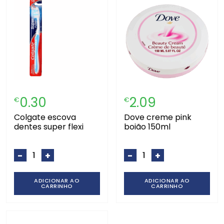
0.30
2.09
€
€
colgate escova
dove creme pink
dentes super flexi
boião 150ml
-
+
-
+
ADICIONAR AO
ADICIONAR AO
CARRINHO
CARRINHO