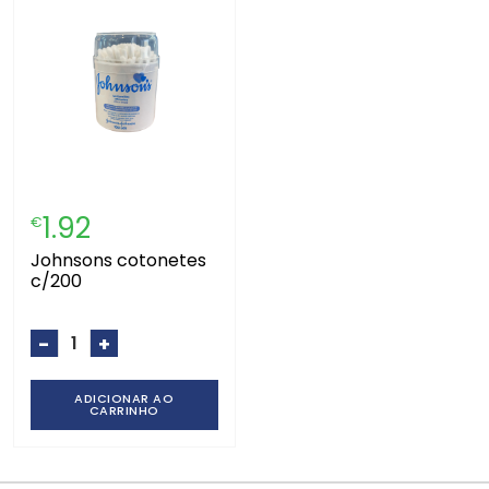
1.92
€
johnsons cotonetes
c/200
-
+
ADICIONAR AO
CARRINHO