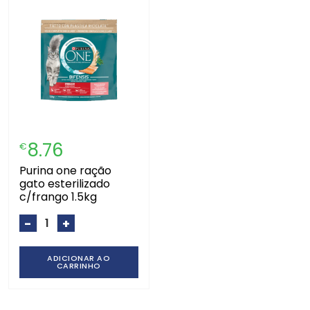
8.76
€
purina one ração
gato esterilizado
c/frango 1.5kg
-
+
ADICIONAR AO
CARRINHO