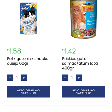
1.58
1.42
€
€
felix gato mix snacks
friskies gato
queijo 60gr
salmao/atum lata
400gr
-
+
-
+
ADICIONAR AO
ADICIONAR AO
CARRINHO
CARRINHO