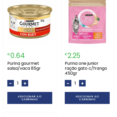
0.64
2.25
€
€
purina gourmet
purina one junior
salsa/vaca 85gr
ração gato c/frango
450gr
-
+
-
+
ADICIONAR AO
ADICIONAR AO
CARRINHO
CARRINHO