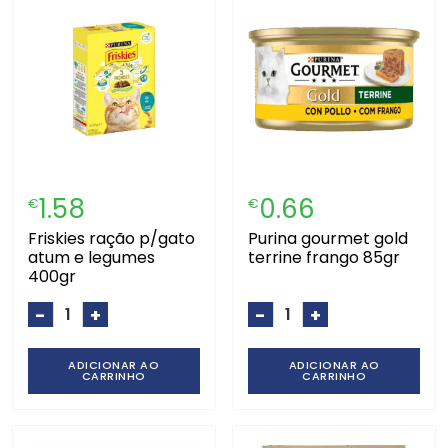
1.58
0.66
€
€
friskies ração p/gato
purina gourmet gold
atum e legumes
terrine frango 85gr
400gr
-
+
-
+
ADICIONAR AO
ADICIONAR AO
CARRINHO
CARRINHO