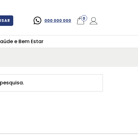
×
0
ISAR
000 000 000
aúde e Bem Estar
pesquisa.