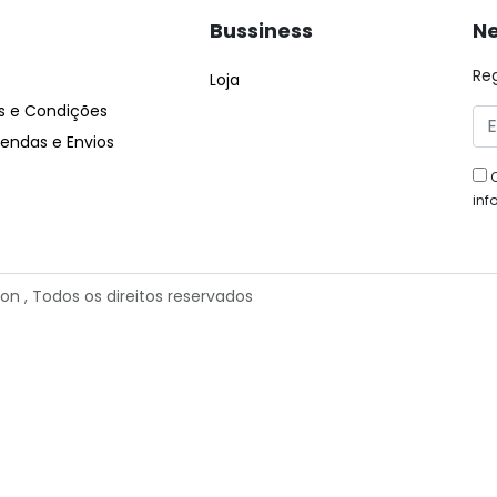
Bussiness
Ne
Re
Loja
 e Condições
ndas e Envios
inf
ion
, Todos os direitos reservados