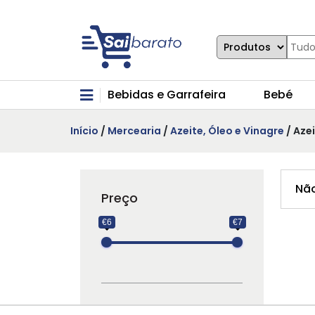
Bebidas e Garrafeira
Bebé
Início
/
Mercearia
/
Azeite, Óleo e Vinagre
/ Aze
Não
Preço
€6
€7