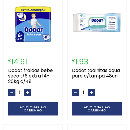
14.91
1.93
€
€
dodot fraldas bebe
dodot toalhitas aqua
seco t/6 extra 14-
pure c/tampa 48uni
20kg c/48
-
+
-
+
ADICIONAR AO
ADICIONAR AO
CARRINHO
CARRINHO