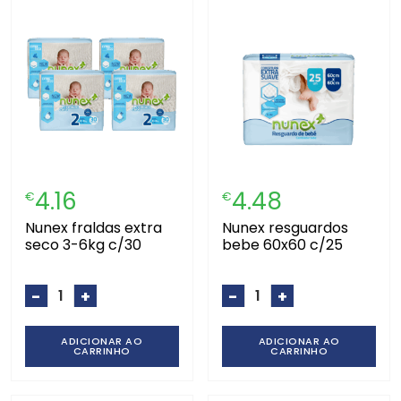
4.16
4.48
€
€
nunex fraldas extra
nunex resguardos
seco 3-6kg c/30
bebe 60x60 c/25
-
+
-
+
ADICIONAR AO
ADICIONAR AO
CARRINHO
CARRINHO