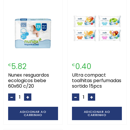
5.82
0.40
€
€
nunex resguardos
ultra compact
ecologicos bebe
toalhitas perfumadas
60x60 c/20
sortido 15pcs
-
+
-
+
ADICIONAR AO
ADICIONAR AO
CARRINHO
CARRINHO