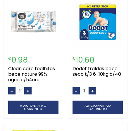
0.98
10.60
€
€
clean care toalhitas
dodot fraldas bebe
bebe nature 99%
seco t/3 6-10kg c/40
agua c/54uni
-
+
-
+
ADICIONAR AO
ADICIONAR AO
CARRINHO
CARRINHO