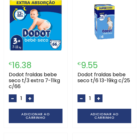
16.38
9.55
€
€
dodot fraldas bebe
dodot fraldas bebe
seco t/3 extra 7-11kg
seco t/6 13-19kg c/25
c/66
-
+
-
+
ADICIONAR AO
ADICIONAR AO
CARRINHO
CARRINHO