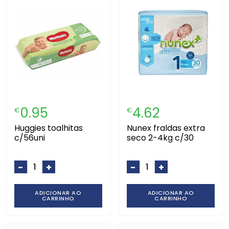
0.95
4.62
€
€
huggies toalhitas
nunex fraldas extra
c/56uni
seco 2-4kg c/30
-
+
-
+
ADICIONAR AO
ADICIONAR AO
CARRINHO
CARRINHO