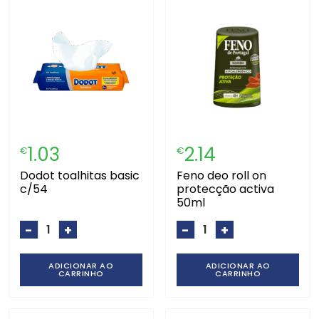
1.03
2.14
€
€
dodot toalhitas basic
feno deo roll on
c/54
protecção activa
50ml
-
+
-
+
ADICIONAR AO
ADICIONAR AO
CARRINHO
CARRINHO