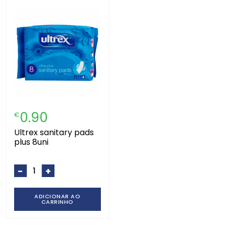
0.90
€
ultrex sanitary pads
plus 8uni
-
+
ADICIONAR AO
CARRINHO