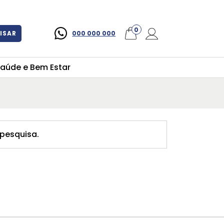
×
0
ISAR
000 000 000
aúde e Bem Estar
pesquisa.