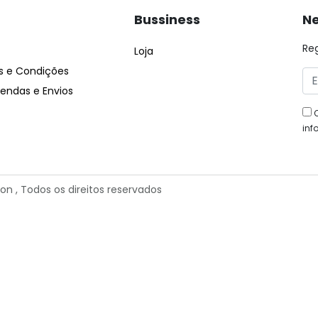
Bussiness
Ne
Re
Loja
 e Condições
ndas e Envios
inf
ion
, Todos os direitos reservados