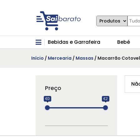
Bebidas e Garrafeira
Bebé
Início
/
Mercearia
/
Massas
/ Macarrão Cotovel
Não
Preço
€0
€2