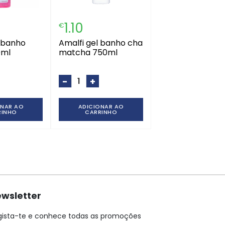
1.10
€
amalfi gel banho cha
0ml
matcha 750ml
-
+
ONAR AO
ADICIONAR AO
RINHO
CARRINHO
wsletter
gista-te e conhece todas as promoções