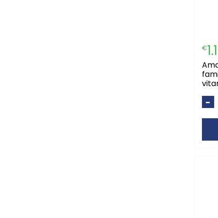
1.
€
amalfi champo
fami
vit
-