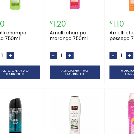
10
1.20
1.10
€
€
amalfi champo
amalfi champo
a 750ml
morango 750ml
pessego 
+
-
+
-
+
ADICIONAR AO
ADICIONAR AO
ADICI
CARRINHO
CARRINHO
CAR