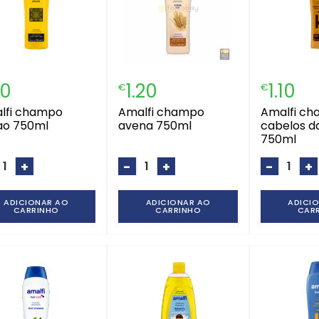
10
1.20
1.10
€
€
amalfi champo
amalfi champo
ao 750ml
avena 750ml
cabelos d
750ml
+
-
+
-
+
ADICIONAR AO
ADICIONAR AO
ADICI
CARRINHO
CARRINHO
CAR