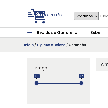
Bebidas e Garrafeira
Bebé
Início
/
Higiene e Beleza
/ Champôs
A m
Preço
€0
€7