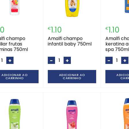
10
1.10
1.10
€
€
amalfi champo
amalfi champo
liar frutas
infantil baby 750ml
keratina 
aminas 750ml
spa 750m
+
-
+
-
+
ADICIONAR AO
ADICIONAR AO
ADICI
CARRINHO
CARRINHO
CAR