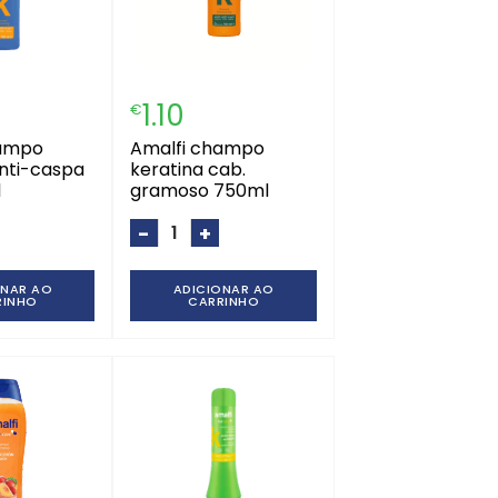
1.10
€
amalfi champo
anti-caspa
keratina cab.
l
gramoso 750ml
-
+
ONAR AO
ADICIONAR AO
RINHO
CARRINHO