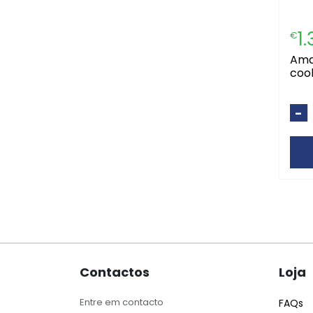
1
€
amalfi deo spray
cool
-
Contactos
Loja
Entre em contacto
FAQs