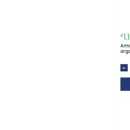
1.
€
amalfi champo
arg
-