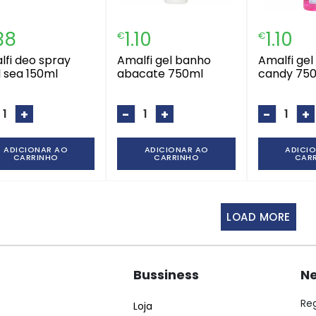
.38
1.10
1.10
€
€
amalfi gel banho
amalfi gel banho
 sea 150ml
abacate 750ml
candy 75
+
-
+
-
+
ADICIONAR AO
ADICIONAR AO
ADICI
CARRINHO
CARRINHO
CAR
LOAD MORE
Bussiness
Ne
Re
Loja