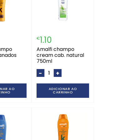
1.10
€
amalfi champo
anados
cream cab. natural
750ml
-
+
ONAR AO
ADICIONAR AO
RINHO
CARRINHO