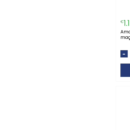
1.
€
amalfi champo
maç
-