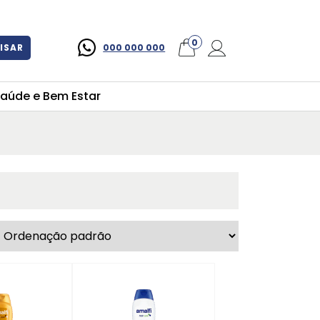
×
0
ISAR
000 000 000
aúde e Bem Estar