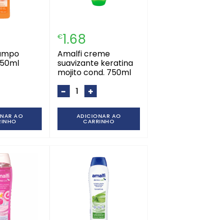
1.68
€
amalfi creme
750ml
suavizante keratina
mojito cond. 750ml
-
+
ONAR AO
ADICIONAR AO
RINHO
CARRINHO