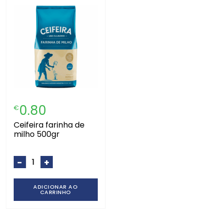
0.80
€
ceifeira farinha de
milho 500gr
-
+
ADICIONAR AO
CARRINHO