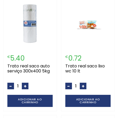
5.40
0.72
€
€
trato real saco auto
trato real saco lixo
serviço 300x400 5kg
wc 10 lt
-
+
-
+
ADICIONAR AO
ADICIONAR AO
CARRINHO
CARRINHO