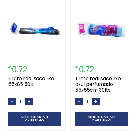
0.72
0.72
€
€
trato real saco lixo
trato real saco lixo
65x85 50lt
azul perfumado
55x55cm 30lts
-
+
-
+
ADICIONAR AO
ADICIONAR AO
CARRINHO
CARRINHO