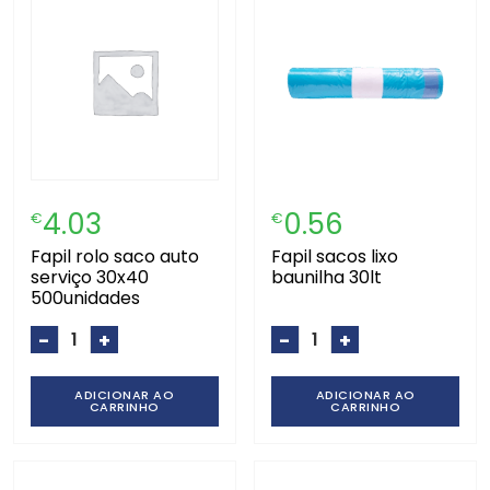
4.03
0.56
€
€
fapil rolo saco auto
fapil sacos lixo
serviço 30x40
baunilha 30lt
500unidades
-
+
-
+
ADICIONAR AO
ADICIONAR AO
CARRINHO
CARRINHO