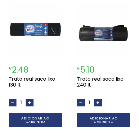
2.48
5.10
€
€
trato real saco lixo
trato real saco lixo
130 lt
240 lt
-
+
-
+
ADICIONAR AO
ADICIONAR AO
CARRINHO
CARRINHO