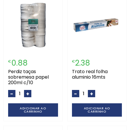
0.88
2.38
€
€
perdiz taças
trato real folha
sobremesa papel
aluminio 16mts
200ml c/10
-
+
-
+
ADICIONAR AO
ADICIONAR AO
CARRINHO
CARRINHO