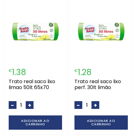
1.38
1.28
€
€
trato real saco lixo
trato real saco lixo
limao 50lt 65x70
perf. 30lt limão
-
+
-
+
ADICIONAR AO
ADICIONAR AO
CARRINHO
CARRINHO