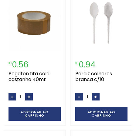
0.56
0.94
€
€
pegaton fita cola
perdiz colheres
castanha 40mt
branca c/10
-
+
-
+
ADICIONAR AO
ADICIONAR AO
CARRINHO
CARRINHO