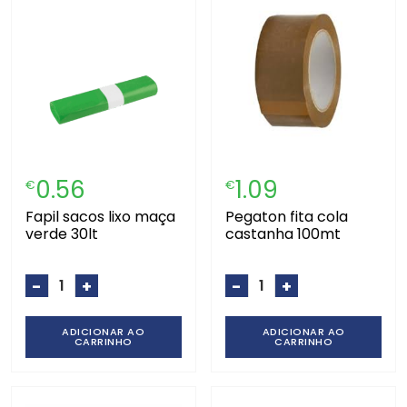
0.56
1.09
€
€
fapil sacos lixo maça
pegaton fita cola
verde 30lt
castanha 100mt
-
+
-
+
ADICIONAR AO
ADICIONAR AO
CARRINHO
CARRINHO