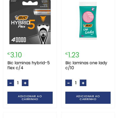
3.10
1.23
€
€
bic laminas hybrid-5
bic laminas one lady
flex c/4
c/10
-
+
-
+
ADICIONAR AO
ADICIONAR AO
CARRINHO
CARRINHO