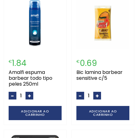
1.84
0.69
€
€
amalfi espuma
bic lamina barbear
barbear todo tipo
sensitive c/5
peles 250ml
-
+
-
+
ADICIONAR AO
ADICIONAR AO
CARRINHO
CARRINHO