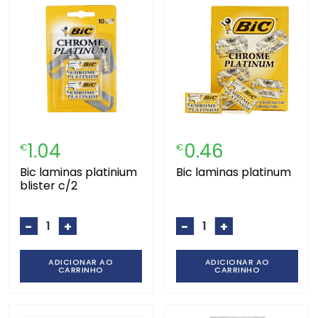
1.04
0.46
€
€
bic laminas platinium
bic laminas platinum
blister c/2
-
+
-
+
ADICIONAR AO
ADICIONAR AO
CARRINHO
CARRINHO