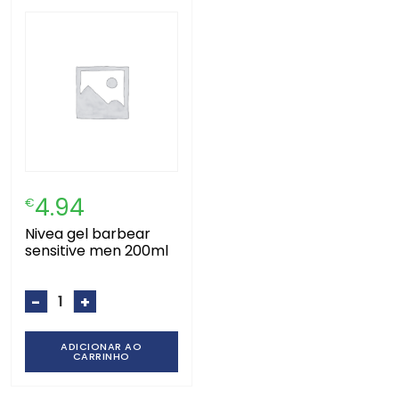
4.94
€
nivea gel barbear
sensitive men 200ml
-
+
ADICIONAR AO
CARRINHO