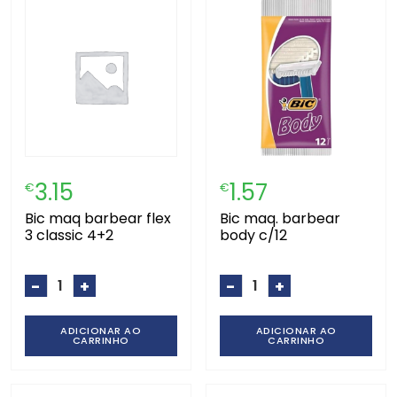
3.15
1.57
€
€
bic maq barbear flex
bic maq. barbear
3 classic 4+2
body c/12
-
+
-
+
ADICIONAR AO
ADICIONAR AO
CARRINHO
CARRINHO