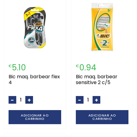
5.10
0.94
€
€
bic maq. barbear flex
bic maq. barbear
4
sensitive 2 c/5
-
+
-
+
ADICIONAR AO
ADICIONAR AO
CARRINHO
CARRINHO