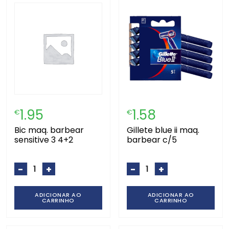
1.95
1.58
€
€
bic maq. barbear
gillete blue ii maq.
sensitive 3 4+2
barbear c/5
-
+
-
+
ADICIONAR AO
ADICIONAR AO
CARRINHO
CARRINHO