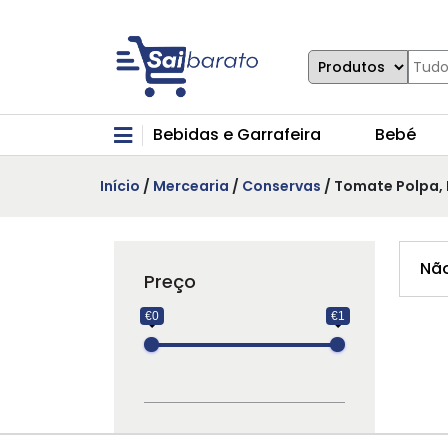
Bebidas e Garrafeira
Bebé
Início
/
Mercearia
/
Conservas
/ Tomate Polpa, 
Não
Preço
€0
€1