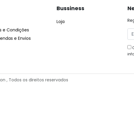
Bussiness
Ne
Re
Loja
 e Condições
ndas e Envios
inf
ion
, Todos os direitos reservados