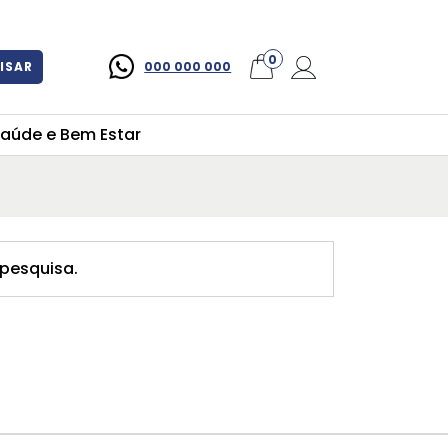
×
0
ISAR
000 000 000
aúde e Bem Estar
pesquisa.