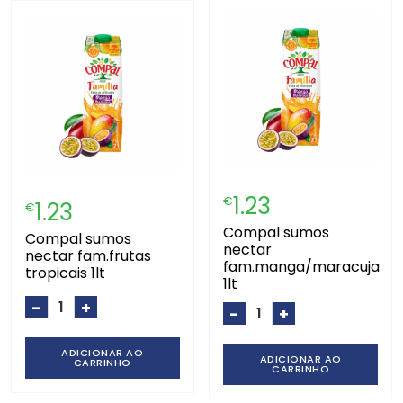
1.23
€
1.23
€
compal sumos
compal sumos
nectar
nectar fam.frutas
fam.manga/maracuja
tropicais 1lt
1lt
-
+
-
+
ADICIONAR AO
ADICIONAR AO
CARRINHO
CARRINHO