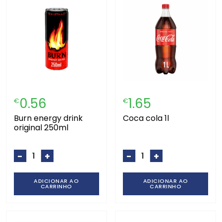
0.56
1.65
€
€
burn energy drink
coca cola 1l
original 250ml
-
+
-
+
ADICIONAR AO
ADICIONAR AO
CARRINHO
CARRINHO