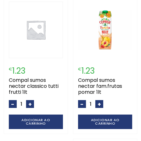
1.23
1.23
€
€
compal sumos
compal sumos
nectar classico tutti
nectar fam.frutas
frutti 1lt
pomar 1lt
-
+
-
+
ADICIONAR AO
ADICIONAR AO
CARRINHO
CARRINHO