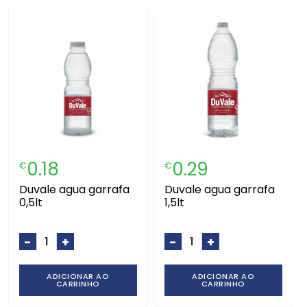
0.18
0.29
€
€
duvale agua garrafa
duvale agua garrafa
0,5lt
1,5lt
-
+
-
+
ADICIONAR AO
ADICIONAR AO
CARRINHO
CARRINHO