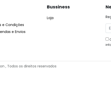
Bussiness
Ne
Re
Loja
 e Condições
ndas e Envios
inf
ion
, Todos os direitos reservados