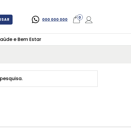
×
0
ISAR
000 000 000
aúde e Bem Estar
pesquisa.