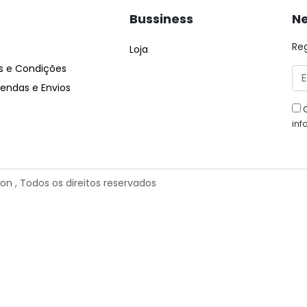
Bussiness
Ne
Re
Loja
 e Condições
ndas e Envios
inf
ion
, Todos os direitos reservados