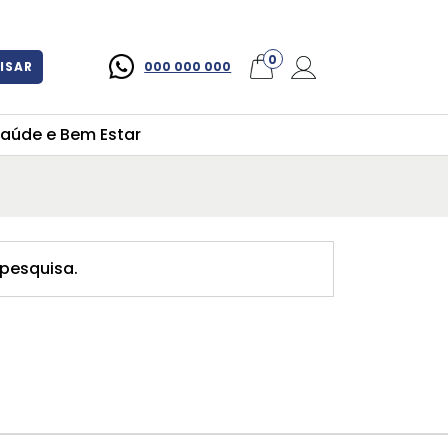
×
0
ISAR
000 000 000
aúde e Bem Estar
pesquisa.