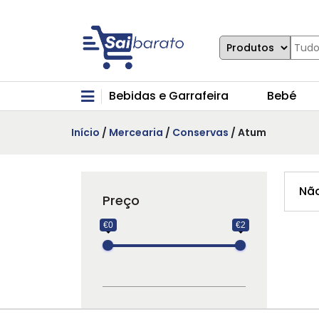
Bebidas e Garrafeira
Bebé
Início
/
Mercearia
/
Conservas
/ Atum
Não
Preço
€0
€2