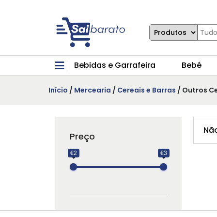
Bebidas e Garrafeira
Bebé
Início
/
Mercearia
/
Cereais e Barras
/ Outros Ce
Não
Preço
€2
€3