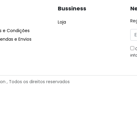
Bussiness
Ne
Re
Loja
 e Condições
ndas e Envios
inf
ion
, Todos os direitos reservados