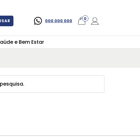
×
0
ISAR
000 000 000
aúde e Bem Estar
pesquisa.