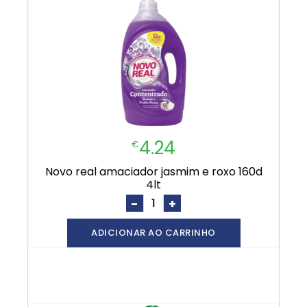
4.24
€
novo real amaciador jasmim e roxo 160d
4lt
-
+
ADICIONAR AO CARRINHO