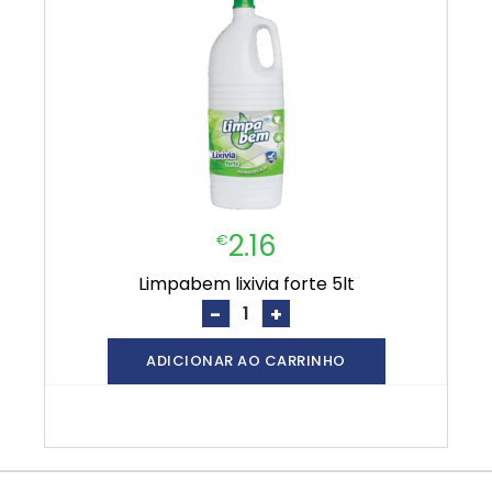
2.16
€
limpabem lixivia forte 5lt
-
+
ADICIONAR AO CARRINHO