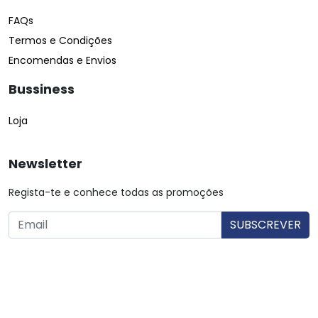
FAQs
Termos e Condições
Encomendas e Envios
Bussiness
Loja
Newsletter
Regista-te e conhece todas as promoções
O utilizador consente a utilização dos dados. Mais informações:
Política de Privacidade.