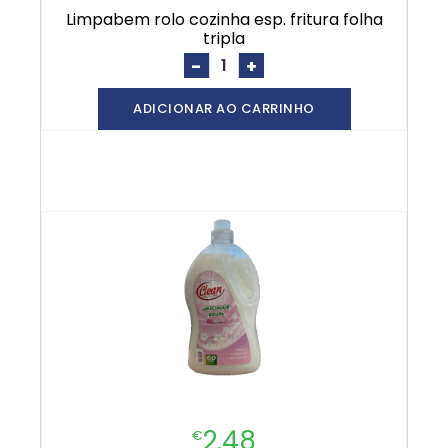
limpabem rolo cozinha esp. fritura folha
tripla
-
+
ADICIONAR AO CARRINHO
2.48
€