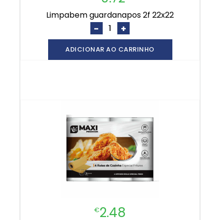
limpabem guardanapos 2f 22x22
-
+
ADICIONAR AO CARRINHO
2.48
€