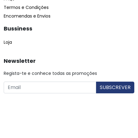
Termos e Condições
Encomendas e Envios
Bussiness
Loja
Newsletter
Regista-te e conhece todas as promoções
O utilizador consente a utilização dos dados. Mais informações:
Política de Privacidade.
© Copyright 2026 Saibarato por
digital connection
, Todos