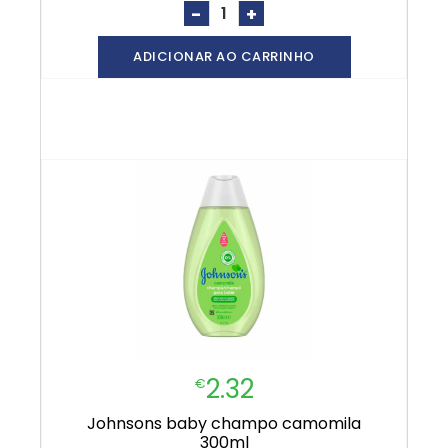
-
+
ADICIONAR AO CARRINHO
2.32
€
johnsons baby champo camomila
300ml