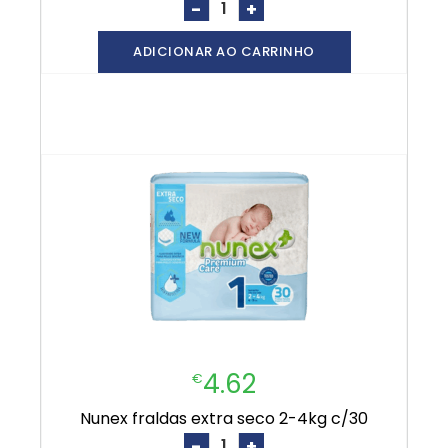
-
+
ADICIONAR AO CARRINHO
4.62
€
nunex fraldas extra seco 2-4kg c/30
-
+