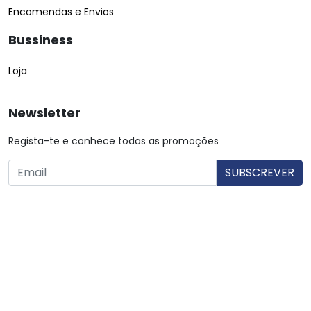
Encomendas e Envios
Bussiness
Loja
Newsletter
Regista-te e conhece todas as promoções
O utilizador consente a utilização dos dados. Mais informações:
Política de Privacidade.
© Copyright 2026 Saibarato por
digital connection
, Todos
os direitos reservados
|
Termos e condições
Política de Privacidade