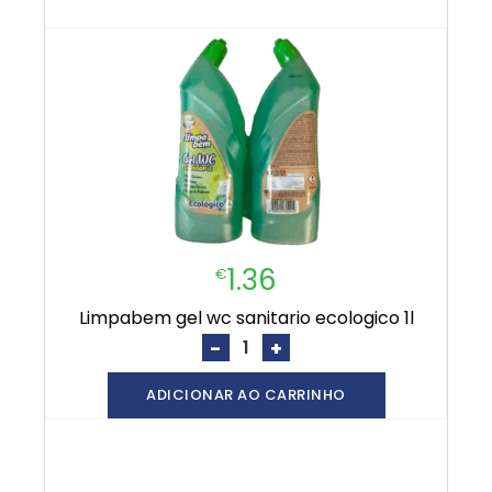
1.36
€
limpabem gel wc sanitario ecologico 1l
-
+
ADICIONAR AO CARRINHO