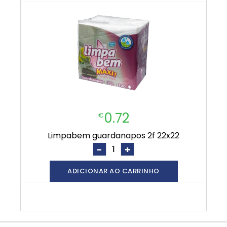
0.72
€
limpabem guardanapos 2f 22x22
-
+
ADICIONAR AO CARRINHO