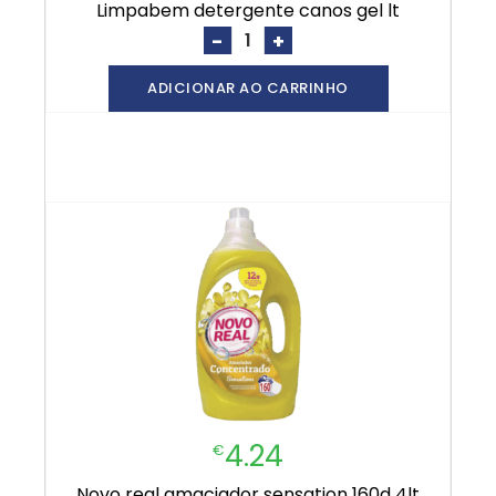
limpabem detergente canos gel lt
-
+
ADICIONAR AO CARRINHO
4.24
€
novo real amaciador sensation 160d 4lt