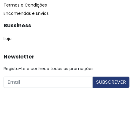
Termos e Condições
Encomendas e Envios
Bussiness
Loja
Newsletter
Regista-te e conhece todas as promoções
O utilizador consente a utilização dos dados. Mais informações:
Política de Privacidade.
© Copyright 2026 Saibarato por
digital connection
, Todos
os direitos reservados