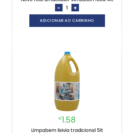
-
+
ADICIONAR AO CARRINHO
1.58
€
limpabem lixivia tradicional 5lt