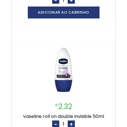
-
+
ADICIONAR AO CARRINHO
2.32
€
vaseline roll on double invisible 50ml
-
+