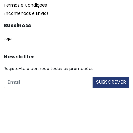
Termos e Condições
Encomendas e Envios
Bussiness
Loja
Newsletter
Regista-te e conhece todas as promoções
O utilizador consente a utilização dos dados. Mais informações:
Política de Privacidade.
© Copyright 2026 Saibarato por
digital connection
, Todos
os direitos reservados