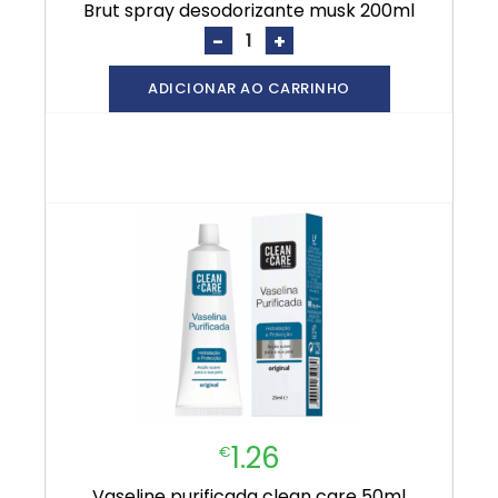
brut spray desodorizante musk 200ml
-
+
ADICIONAR AO CARRINHO
1.26
€
vaseline purificada clean care 50ml