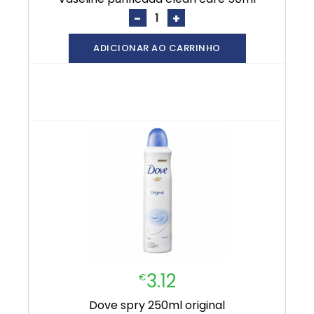
-
+
ADICIONAR AO CARRINHO
3.12
€
dove spry 250ml original