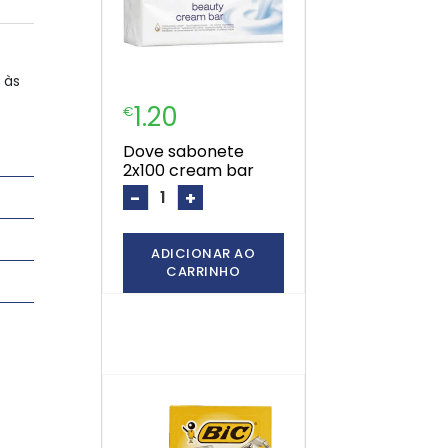
 às
1.20
€
dove sabonete
2x100 cream bar
-
+
ADICIONAR AO
CARRINHO