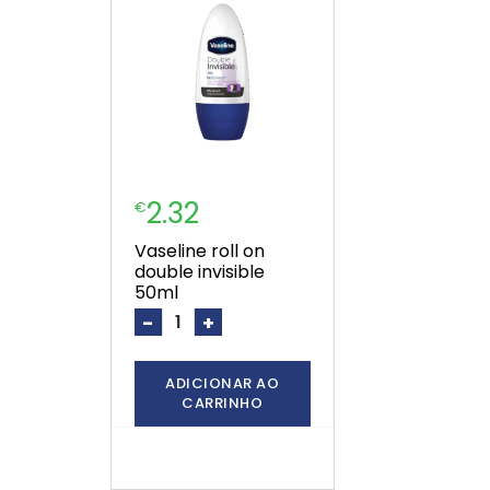
2.32
€
vaseline roll on
double invisible
50ml
-
+
ADICIONAR AO
CARRINHO