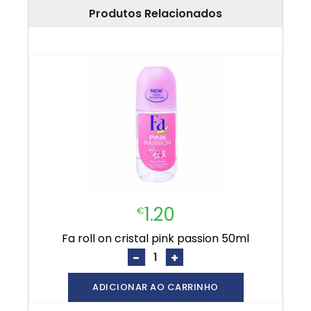
Produtos Relacionados
1.20
€
fa roll on cristal pink passion 50ml
-
+
ADICIONAR AO CARRINHO