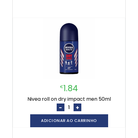
1.84
€
nivea roll on dry impact men 50ml
-
+
ADICIONAR AO CARRINHO