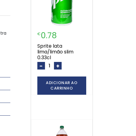
tra
0.78
€
sprite lata
lima/limão slim
0.33cl
-
+
ADICIONAR AO
CARRINHO