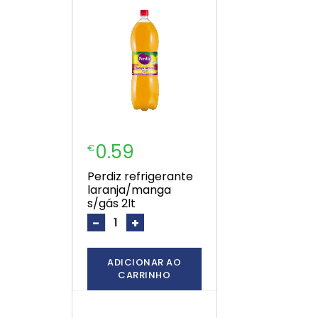
0.59
€
perdiz refrigerante
laranja/manga
s/gás 2lt
-
+
ADICIONAR AO
CARRINHO