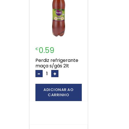
0.59
€
perdiz refrigerante
maça s/gás 2lt
-
+
ADICIONAR AO
CARRINHO