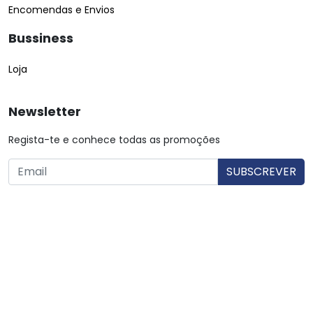
Encomendas e Envios
Bussiness
Loja
Newsletter
Regista-te e conhece todas as promoções
O utilizador consente a utilização dos dados. Mais informações:
Política de Privacidade.
© Copyright 2026 Saibarato por
digital connection
, Todos
os direitos reservados
|
Termos e condições
Política de Privacidade