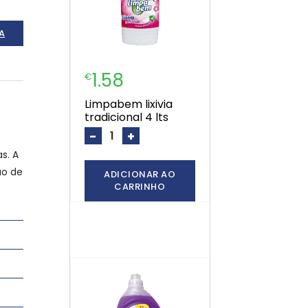
A
1.58
€
limpabem lixivia
tradicional 4 lts
-
+
s. A
ão de
ADICIONAR AO
CARRINHO