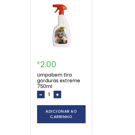
2.00
€
limpabem tira
gorduras extreme
750ml
-
+
ADICIONAR AO
CARRINHO