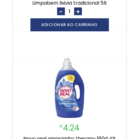
limpabem lixivia tradicional 5lt
-
+
ADICIONAR AO CARRINHO
4.24
€
novo real amaciador therapy 160d 4lt