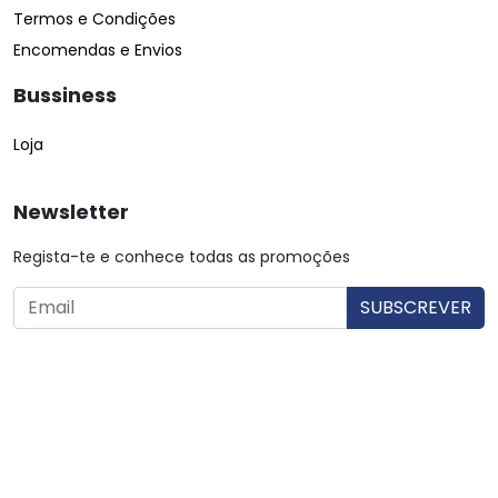
Termos e Condições
Encomendas e Envios
Bussiness
Loja
Newsletter
Regista-te e conhece todas as promoções
O utilizador consente a utilização dos dados. Mais informações:
Política de Privacidade.
© Copyright 2026 Saibarato por
digital connection
, Todos
os direitos reservados