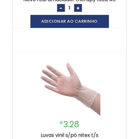
-
+
ADICIONAR AO CARRINHO
3.28
€
luvas vinil s/pó nitex t/s