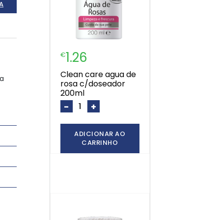
A
1.26
€
clean care agua de
ua
rosa c/doseador
200ml
-
+
ADICIONAR AO
CARRINHO