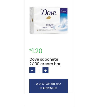
1.20
€
dove sabonete
2x100 cream bar
-
+
ADICIONAR AO
CARRINHO