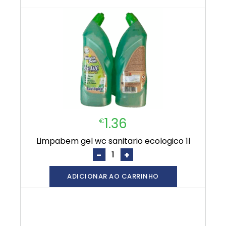
1.36
€
limpabem gel wc sanitario ecologico 1l
-
+
ADICIONAR AO CARRINHO