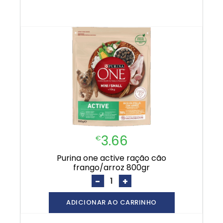
3.66
€
purina one active ração cão
frango/arroz 800gr
-
+
ADICIONAR AO CARRINHO