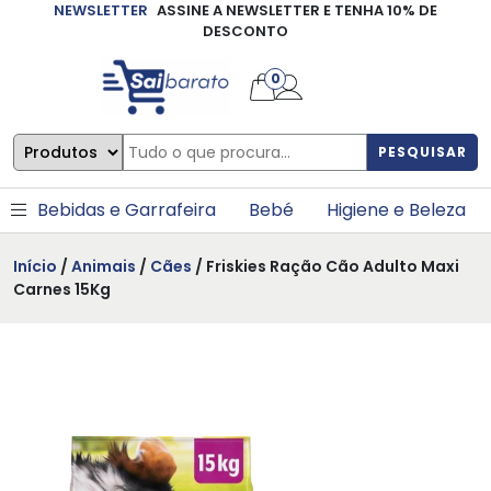
NEWSLETTER
ASSINE A NEWSLETTER E TENHA 10% DE
×
DESCONTO
0
PESQUISAR
Bebidas e Garrafeira
Bebé
Higiene e Beleza
Início
/
Animais
/
Cães
/ Friskies Ração Cão Adulto Maxi
Carnes 15Kg