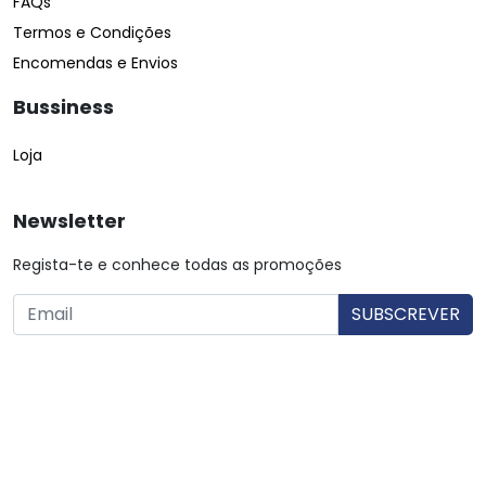
FAQs
Termos e Condições
Encomendas e Envios
Bussiness
Loja
Newsletter
Regista-te e conhece todas as promoções
O utilizador consente a utilização dos dados. Mais informações:
Política de Privacidade.
© Copyright 2026 Saibarato por
digital connection
, Todos