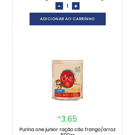
-
+
ADICIONAR AO CARRINHO
3.65
€
purina one junior ração cão frango/arroz