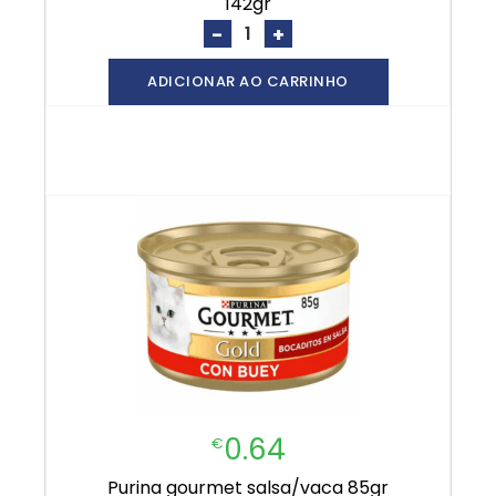
142gr
-
+
ADICIONAR AO CARRINHO
0.64
€
purina gourmet salsa/vaca 85gr