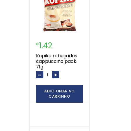
1.42
€
kopiko rebuçados
cappuccino pack
71g
-
+
ADICIONAR AO
CARRINHO