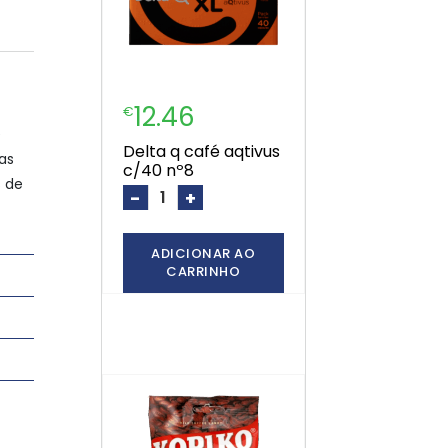
12.46
€
e
delta q café aqtivus
tas
c/40 nº8
s de
-
+
ADICIONAR AO
CARRINHO