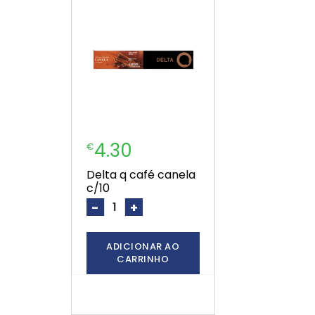
4.30
€
delta q café canela
c/10
-
+
ADICIONAR AO
CARRINHO