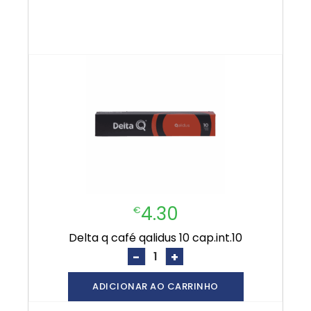
4.30
€
delta q café qalidus 10 cap.int.10
-
+
ADICIONAR AO CARRINHO