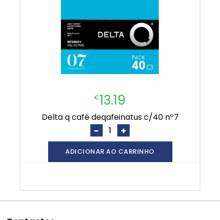
13.19
€
delta q café deqafeinatus c/40 nº7
-
+
ADICIONAR AO CARRINHO