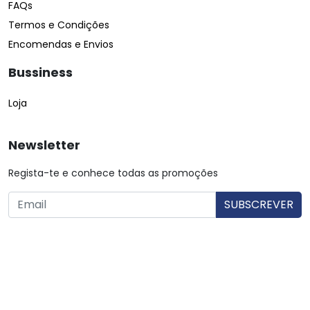
FAQs
Termos e Condições
Encomendas e Envios
Bussiness
Loja
Newsletter
Regista-te e conhece todas as promoções
O utilizador consente a utilização dos dados. Mais informações:
Política de Privacidade.
© Copyright 2026 Saibarato por
digital connection
, Todos