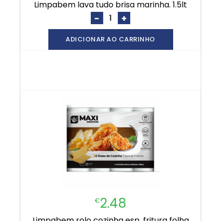
limpabem lava tudo brisa marinha. 1.5lt
-
+
ADICIONAR AO CARRINHO
2.48
€
limpabem rolo cozinha esp. fritura folha