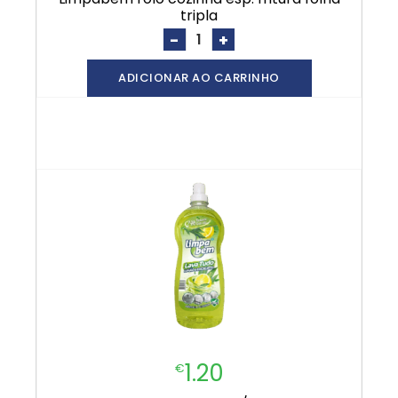
tripla
-
+
ADICIONAR AO CARRINHO
1.20
€