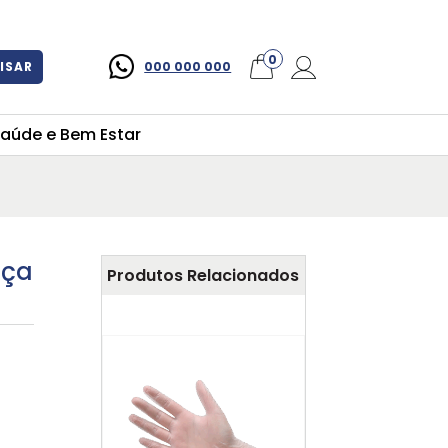
×
0
ISAR
000 000 000
aúde e Bem Estar
iça
Produtos Relacionados