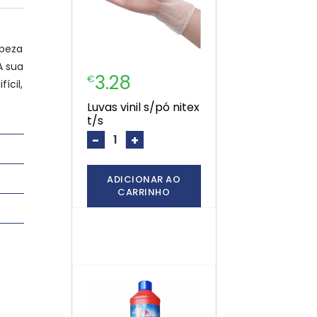
mpeza
A sua
3.28
€
ícil,
luvas vinil s/pó nitex
t/s
-
+
ADICIONAR AO
CARRINHO