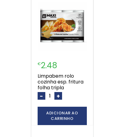
2.48
€
limpabem rolo
cozinha esp. fritura
folha tripla
-
+
ADICIONAR AO
CARRINHO