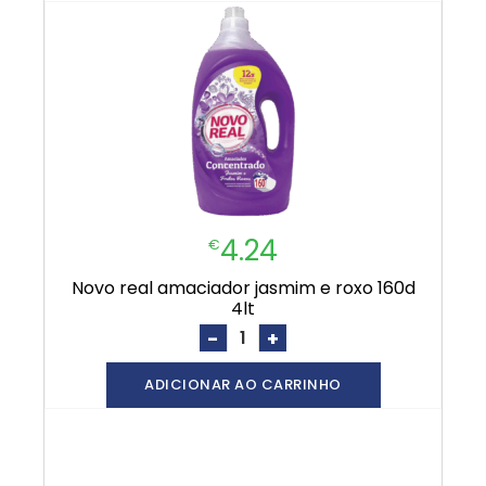
4.24
€
novo real amaciador jasmim e roxo 160d
4lt
-
+
ADICIONAR AO CARRINHO