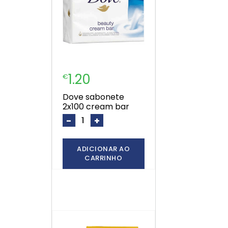
1.20
€
dove sabonete
2x100 cream bar
-
+
ADICIONAR AO
CARRINHO