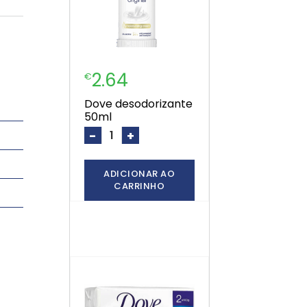
2.64
€
dove desodorizante
50ml
-
+
ADICIONAR AO
CARRINHO